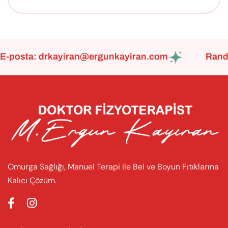
posta:
drkayiran@ergunkayiran.com
Randevu
Omurga Sağlığı, Manuel Terapi ile Bel ve Boyun Fıtıklarına
Kalıcı Çözüm.