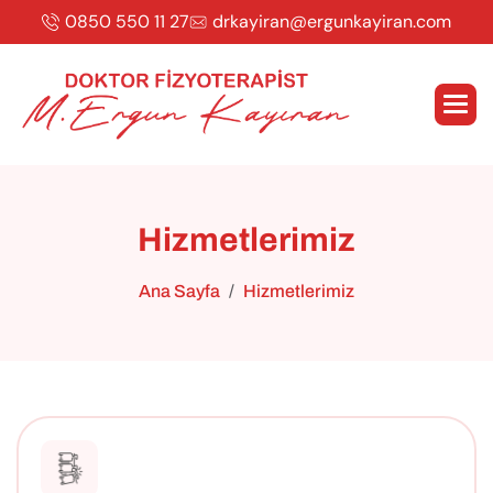
0850 550 11 27
drkayiran@ergunkayiran.com
H
i
z
m
e
t
l
e
r
i
m
i
z
Ana Sayfa
Hizmetlerimiz