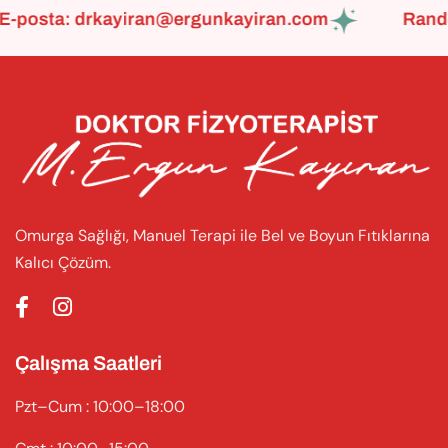
osta:
drkayiran@ergunkayiran.com
Randevu 
Omurga Sağlığı, Manuel Terapi ile Bel ve Boyun Fıtıklarına
Kalıcı Çözüm.
Çalışma Saatleri
Pzt–Cum : 10:00–18:00