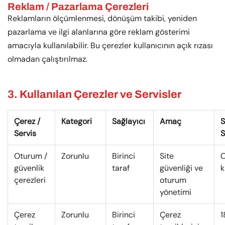
Reklam / Pazarlama Çerezleri
Reklamların ölçümlenmesi, dönüşüm takibi, yeniden
pazarlama ve ilgi alanlarına göre reklam gösterimi
amacıyla kullanılabilir. Bu çerezler kullanıcının açık rızası
olmadan çalıştırılmaz.
3. Kullanılan Çerezler ve Servisler
Çerez /
Kategori
Sağlayıcı
Amaç
S
Servis
S
Oturum /
Zorunlu
Birinci
Site
O
güvenlik
taraf
güvenliği ve
k
çerezleri
oturum
yönetimi
Çerez
Zorunlu
Birinci
Çerez
1