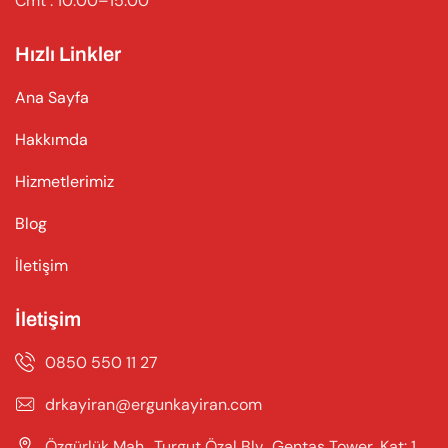
Cmt : 10:00–15:00
Hızlı Linkler
Ana Sayfa
Hakkımda
Hizmetlerimiz
Blog
İletişim
İletişim
0850 550 11 27
drkayiran@ergunkayiran.com
Özgürlük Mah., Turgut Özal Blv., Gentaş Tower, Kat: 1,