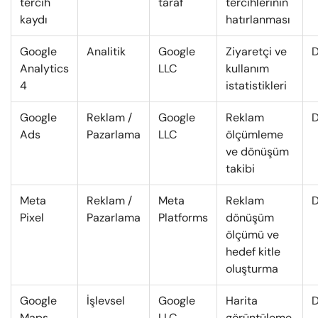
tercih
taraf
tercihlerinin
kaydı
hatırlanması
Google
Analitik
Google
Ziyaretçi ve
D
Analytics
LLC
kullanım
4
istatistikleri
Google
Reklam /
Google
Reklam
D
Ads
Pazarlama
LLC
ölçümleme
ve dönüşüm
takibi
Meta
Reklam /
Meta
Reklam
D
Pixel
Pazarlama
Platforms
dönüşüm
ölçümü ve
hedef kitle
oluşturma
Google
İşlevsel
Google
Harita
D
Maps
LLC
görüntüleme,