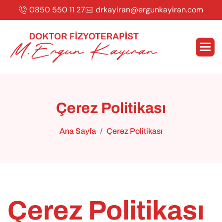
0850 550 11 27
drkayiran@ergunkayiran.com
Ç
e
r
e
z
P
o
l
i
t
i
k
a
s
ı
Ana Sayfa
Çerez Politikası
Çerez Politikası